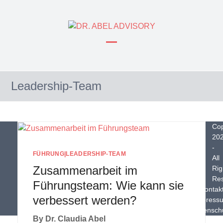
Skip
to
content
Open
Close
mobile
mobile
Leadership-Team
menu
menu
Cop
20
-
FÜHRUNG
|
LEADERSHIP-TEAM
All
Zusammenarbeit im
Rig
Re
Führungsteam: Wie kann sie
Kontak
verbessert werden?
Impress
Datensch
By
Dr. Claudia Abel