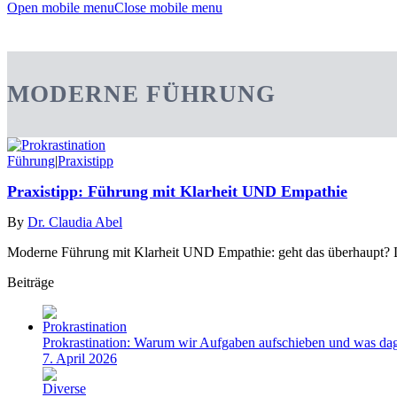
Open mobile menu
Close mobile menu
MODERNE FÜHRUNG
Führung
|
Praxistipp
Praxistipp: Führung mit Klarheit UND Empathie
By
Dr. Claudia Abel
Moderne Führung mit Klarheit UND Empathie: geht das überhaupt? Län
Beiträge
Prokrastination: Warum wir Aufgaben aufschieben und was dag
7. April 2026