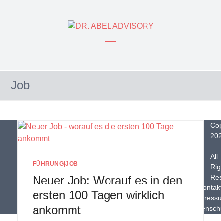
Skip
to
content
Open
Close
mobile
mobile
Job
menu
menu
Cop
20
-
All
FÜHRUNG
|
JOB
Rig
Re
Neuer Job: Worauf es in den
Kontak
ersten 100 Tagen wirklich
Impress
ankommt
Datensch