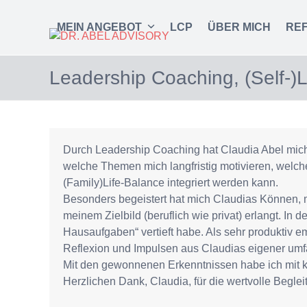
Skip
to
MEIN ANGEBOT
LCP
ÜBER MICH
RE
content
Leadership Coaching, (Self-)
Durch Leadership Coaching hat Claudia Abel mich 3
welche Themen mich langfristig motivieren, welc
(Family)Life-Balance integriert werden kann.
Besonders begeistert hat mich Claudias Können, m
meinem Zielbild (beruflich wie privat) erlangt. In
Hausaufgaben“ vertieft habe. Als sehr produktiv e
Reflexion und Impulsen aus Claudias eigener umf
Mit den gewonnenen Erkenntnissen habe ich mit 
Herzlichen Dank, Claudia, für die wertvolle Beglei